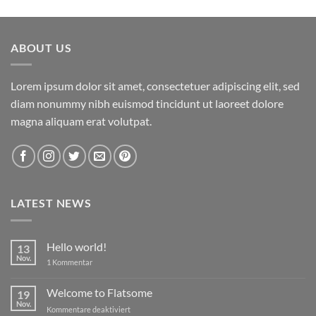
von 5
ABOUT US
Lorem ipsum dolor sit amet, consectetuer adipiscing elit, sed
diam nonummy nibh euismod tincidunt ut laoreet dolore
magna aliquam erat volutpat.
LATEST NEWS
Hello world!
13
Nov.
zu
1 Kommentar
Hello
world!
Welcome to Flatsome
19
Nov.
für
Kommentare deaktiviert