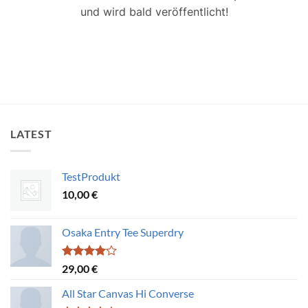
und wird bald veröffentlicht!
LATEST
TestProdukt
10,00
€
Osaka Entry Tee Superdry
Bewertet
29,00
€
mit
4.00
von 5
All Star Canvas Hi Converse