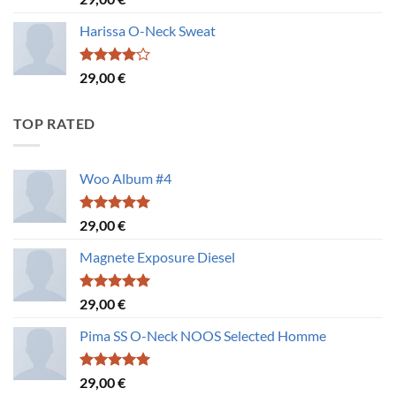
mit
3.50
von 5
Harissa O-Neck Sweat
Bewertet
29,00
€
mit
4.00
von 5
TOP RATED
Woo Album #4
Bewertet
29,00
€
mit
5.00
von 5
Magnete Exposure Diesel
Bewertet
29,00
€
mit
5.00
von 5
Pima SS O-Neck NOOS Selected Homme
Bewertet
29,00
€
mit
5.00