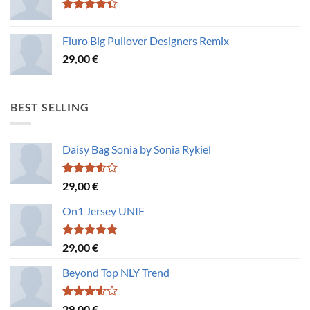
Bewertet
mit
4.33
Fluro Big Pullover Designers Remix
von 5
29,00
€
BEST SELLING
Daisy Bag Sonia by Sonia Rykiel
Bewertet
29,00
€
mit
3.50
von 5
On1 Jersey UNIF
Bewertet
29,00
€
mit
5.00
von 5
Beyond Top NLY Trend
Bewertet
29,00
€