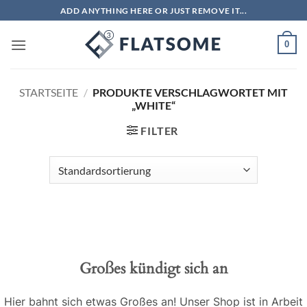
Zum
ADD ANYTHING HERE OR JUST REMOVE IT...
Inhalt
springen
0
STARTSEITE
/
PRODUKTE VERSCHLAGWORTET MIT
„WHITE“
FILTER
Großes kündigt sich an
Hier bahnt sich etwas Großes an! Unser Shop ist in Arbeit