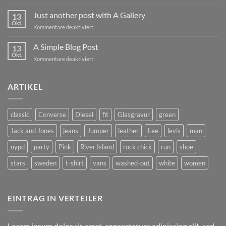
Welcome
to
Just another post with A Gallery
13
Flatsome
Okt.
für
Kommentare deaktiviert
Just
another
A Simple Blog Post
13
post
Okt.
für
Kommentare deaktiviert
with
A
A
Simple
Gallery
Blog
ARTIKEL
Post
classic
Converse
Diesel
fit
Glasgravur
green
Jack and Jones
jeans
Jumper
leather
Lee
levis
man
nypd
party
Pink
River Island
rock chick
run
shoe
stars
sweden
t-shirt
vans
washed-out
white
women
EINTRAG IN VERTEILER
Lorem ipsum dolor sit amet, consectetuer adipiscing elit, sed