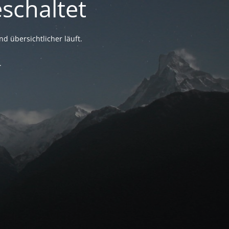
schaltet
nd übersichtlicher läuft.
.