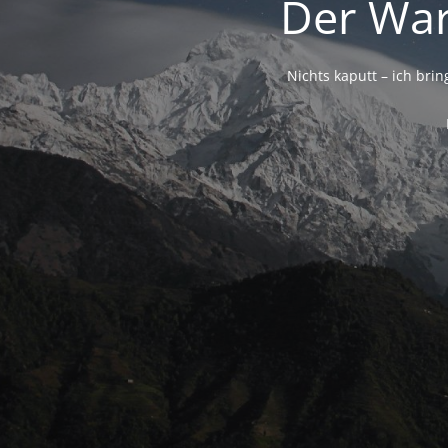
Der War
Nichts kaputt – ich brin