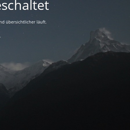
schaltet
nd übersichtlicher läuft.
.